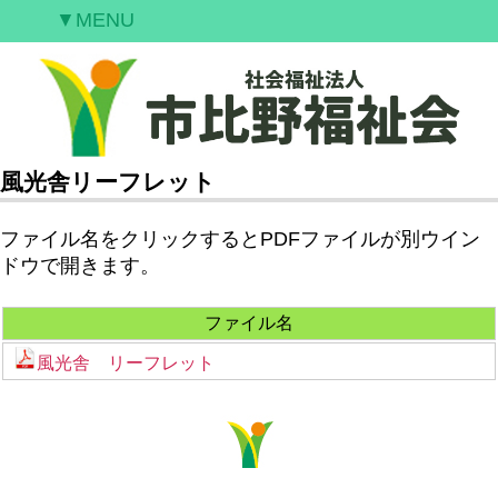
▼MENU
ご挨拶
私たちの願い
事業案内
情報開示
風光舎リーフレット
空室情報
ファイル名をクリックするとPDFファイルが別ウイン
研修案内
ドウで開きます。
採用情報
ファイル名
お問合せ
風光舎 リーフレット