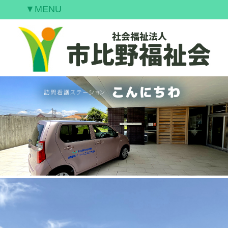
▼MENU
ご挨拶
私たちの願い
事業案内
情報開示
空室情報
研修案内
採用情報
お問合せ