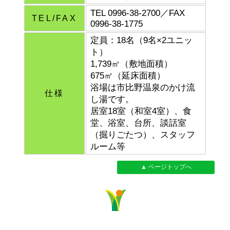
TEL 0996-38-2700／FAX
TEL/FAX
0996-38-1775
定員：18名（9名×2ユニッ
ト）
1,739㎡（敷地面積）
675㎡（延床面積）
浴場は市比野温泉のかけ流
仕様
し湯です。
居室18室（和室4室）、食
堂、浴室、台所、談話室
（掘りごたつ）、スタッフ
ルーム等
▲ ページトップへ