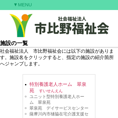
▼MENU
ご挨拶
私たちの願い
事業案内
情報開示
施設の一覧
空室情報
社会福祉法人 市比野福祉会には以下の施設がありま
す。施設名をクリックすると、指定の施設の紹介箇所
研修案内
へジャンプします。
採用情報
お問合せ
特別養護老人ホーム 翠泉
苑
すいせんえん
ユニット型特別養護老人ホー
ム 翠泉苑
翠泉苑 デイサービスセンター
薩摩川内市樋脇在宅介護支援セ