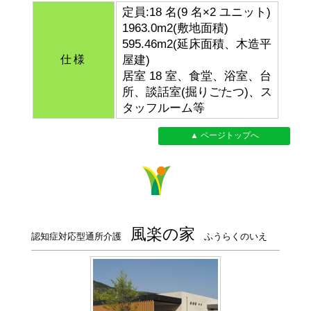
定員:18 名(9 名×2 ユニット)
1963.0m2(敷地面積)
595.46m2(延床面積、木造平
仕様
屋建)
居室 18 室、食堂、浴室、台
所、談話室(掘りごたつ)、ス
タッフルーム等
▲ ページトップへ
風楽の家
認知症対応型通所介護
ふうらくのいえ