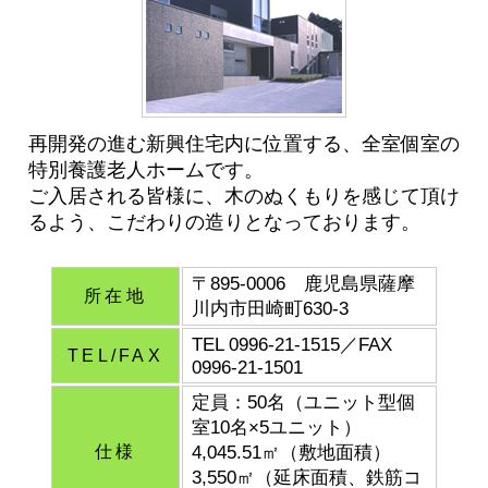
再開発の進む新興住宅内に位置する、全室個室の
特別養護老人ホームです。
ご入居される皆様に、木のぬくもりを感じて頂け
るよう、こだわりの造りとなっております。
〒895-0006 鹿児島県薩摩
所在地
川内市田崎町630-3
TEL 0996-21-1515／FAX
TEL/FAX
0996-21-1501
定員：50名（ユニット型個
室10名×5ユニット）
仕様
4,045.51㎡（敷地面積）
3,550㎡（延床面積、鉄筋コ