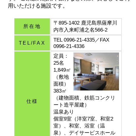
用いただける施設です。
〒895-1402 鹿児島県薩摩川
所在地
内市入来町浦之名566-2
TEL 0996-21-4335／FAX
TEL/FAX
0996-21-4336
定員：
25名
1,849㎡
（敷地
面積）
383㎡
（建物面積、鉄筋コンクリ
仕様
ート造平屋建）
温泉あり
個室9室（洋室7室、和室2
室）、和室、浴室（温
泉）、デイサービスホール