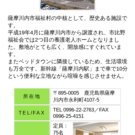
薩摩川内市福祉村の中核として、歴史ある施設で
す。
平成19年4月に薩摩川内市から譲渡され、市比野
福祉会では2つ目の養護老人ホームとなりまし
た。敷地がとても広く、開放感にすぐれていま
す。
またベッドタウンに隣接しているため、生活環境
も万全です。新幹線「薩摩川内駅」まで車で10分
という便利な立地ながら喧噪を感じさせません。
〒895-0005 鹿児島県薩摩
所在地
川内市永利町4107-5
TEL 0996‐22‐2763／FAX
TEL/FAX
0996‐25‐4151
定員：
75名