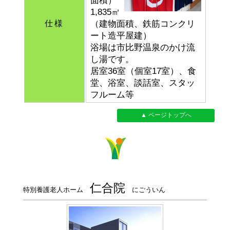
面積）
1,835㎡
仕様
（建物面積、鉄筋コンクリ
ート造平屋建）
浴場は市比野温泉のかけ流
し湯です。
居室36室（個室17室）、食
堂、浴室、談話室、スタッ
フルーム等
▲ ページトップへ
仁合院
特別養護老人ホーム
にごういん