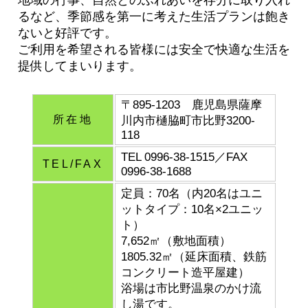
地域の行事、自然とのふれあいを存分に取り入れ
るなど、季節感を第一に考えた生活プランは飽き
ないと好評です。
ご利用を希望される皆様には安全で快適な生活を
提供してまいります。
〒895-1203 鹿児島県薩摩
所在地
川内市樋脇町市比野3200-
118
TEL 0996-38-1515／FAX
TEL/FAX
0996-38-1688
定員：70名（内20名はユニ
ットタイプ：10名×2ユニッ
ト）
7,652㎡（敷地面積）
1805.32㎡（延床面積、鉄筋
コンクリート造平屋建）
浴場は市比野温泉のかけ流
し湯です。