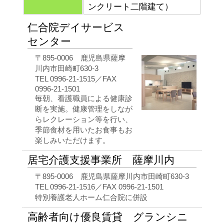
ンクリート二階建て）
仁合院デイサービス
センター
〒895-0006 鹿児島県薩摩
川内市田崎町630-3
TEL 0996-21-1515／FAX
0996-21-1501
毎朝、看護職員による健康診
断を実施。健康管理をしなが
らレクレーション等を行い、
季節食材を用いたお食事もお
楽しみいただけます。
居宅介護支援事業所 薩摩川内
〒895-0006 鹿児島県薩摩川内市田崎町630-3
TEL 0996-21-1516／FAX 0996-21-1501
特別養護老人ホーム仁合院に併設
高齢者向け優良賃貸 グランシニ