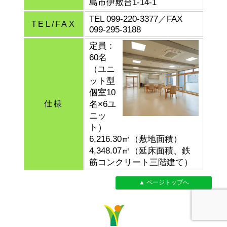
島市伊敷台1-14-1
TEL 099-220-3377／FAX
TEL/FAX
099-295-3188
定員：
60名
（ユニ
ット型
個室10
仕様
名×6ユ
ニッ
ト）
6,216.30㎡（敷地面積）
4,348.07㎡（延床面積、鉄
筋コンクリート三階建て）
▲ ページトップへ