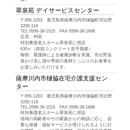
翠泉苑 デイサービスセンター
〒895-1203 鹿児島県薩摩川内市樋脇町市比野
3200-118
TEL 0996‐38‐1515 FAX 0996‐38‐1688
定員：40名
特別養護老人ホーム翠泉苑に併設
630㎡（鉄筋コンクリート造平屋建）
毎朝、看護師による健康診断を実施。市比野温
泉かけ流し湯や季節の食材たっぷりのお食事を
お楽しみいただけます。
薩摩川内市樋脇在宅介護支援セン
ター
〒895-1203 鹿児島県薩摩川内市樋脇町市比野
3200-118
TEL 0996‐38‐1515 FAX 0996‐38‐1688
特別養護老人ホーム翠泉苑に併設
地域の高齢者やその家族からの相談に応じ、必
要な保健・福祉サービスが受けられるように行