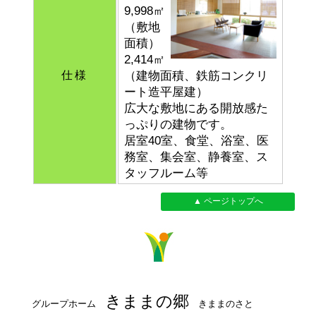
9,998㎡
（敷地
面積）
2,414㎡
仕様
（建物面積、鉄筋コンクリ
ート造平屋建）
広大な敷地にある開放感た
っぷりの建物です。
居室40室、食堂、浴室、医
務室、集会室、静養室、ス
タッフルーム等
▲ ページトップへ
きままの郷
グループホーム
きままのさと