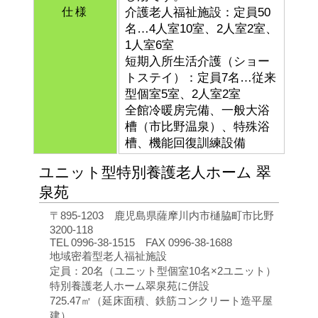
仕様
介護老人福祉施設：定員50
名…4人室10室、2人室2室、
1人室6室
短期入所生活介護（ショー
トステイ）：定員7名…従来
型個室5室、2人室2室
全館冷暖房完備、一般大浴
槽（市比野温泉）、特殊浴
槽、機能回復訓練設備
ユニット型特別養護老人ホーム 翠
泉苑
〒895-1203 鹿児島県薩摩川内市樋脇町市比野
3200-118
TEL 0996‐38‐1515 FAX 0996‐38‐1688
地域密着型老人福祉施設
定員：20名（ユニット型個室10名×2ユニット）
特別養護老人ホーム翠泉苑に併設
725.47㎡（延床面積、鉄筋コンクリート造平屋
建）