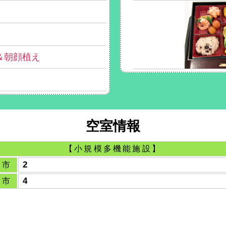
＆朝顔植え
空室情報
【小規模多機能施設】
内市
2
内市
4