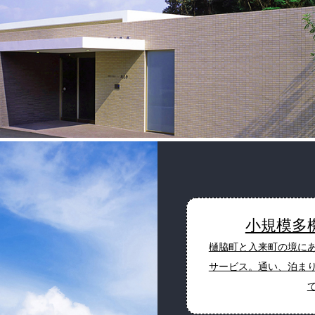
小規模多
樋脇町と入来町の境に
サービス。通い、泊ま