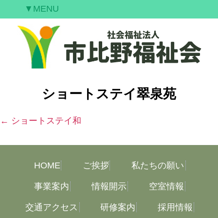
▼MENU
ご挨拶
私たちの願い
事業案内
情報開示
ショートステイ翠泉苑
空室情報
研修案内
←
ショートステイ和
採用情報
お問合せ
HOME
ご挨拶
私たちの願い
事業案内
情報開示
空室情報
交通アクセス
研修案内
採用情報