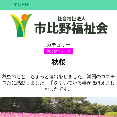
▼MENU
ご挨拶
私たちの願い
事業案内
情報開示
カテゴリー
空室情報
風光舎ニュース
研修案内
秋桜
採用情報
お問合せ
秋空のもと、ちょっと遠出をしました。満開のコスモ
ス畑に感動しました。手を引いている姿がほほえまし
かったです。