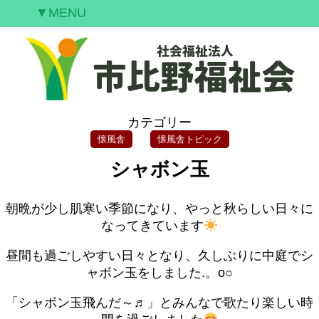
▼MENU
ご挨拶
私たちの願い
事業案内
情報開示
カテゴリー
空室情報
懐風舎
懐風舎トピック
研修案内
シャボン玉
採用情報
お問合せ
朝晩が少し肌寒い季節になり、やっと秋らしい日々に
なってきています
昼間も過ごしやすい日々となり、久しぶりに中庭でシ
ャボン玉をしました.。o○
「シャボン玉飛んだ～♬」とみんなで歌たり楽しい時