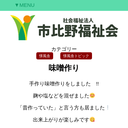
▼MENU
ご挨拶
私たちの願い
事業案内
情報開示
カテゴリー
空室情報
懐風舎
懐風舎トピック
研修案内
味噌作り
採用情報
お問合せ
手作り味噌作りをしました !!
麹や塩などを混ぜました
「昔作っていた」と言う方も居ました
出来上がりが楽しみです