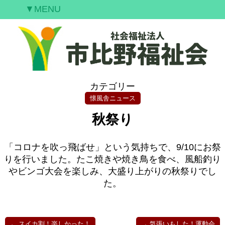
▼MENU
ご挨拶
私たちの願い
事業案内
情報開示
カテゴリー
空室情報
懐風舎ニュース
研修案内
秋祭り
採用情報
お問合せ
「コロナを吹っ飛ばせ」という気持ちで、9/10にお祭
りを行いました。たこ焼きや焼き鳥を食べ、風船釣り
やビンゴ大会を楽しみ、大盛り上がりの秋祭りでし
た。
←
スイカ割！楽しかった！
→
気張いもした！運動会