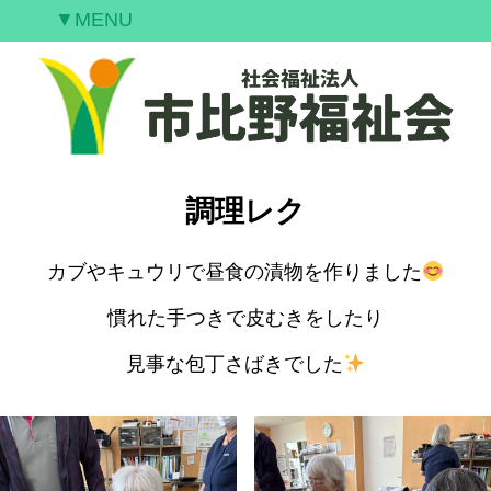
▼MENU
ご挨拶
私たちの願い
事業案内
情報開示
調理レク
空室情報
研修案内
カブやキュウリで昼食の漬物を作りました
採用情報
慣れた手つきで皮むきをしたり
お問合せ
見事な包丁さばきでした