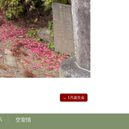
→
1月誕生会
示
空室情