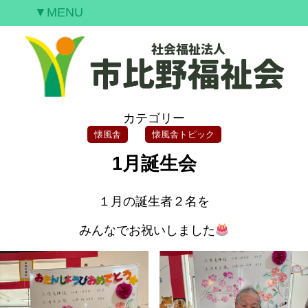
▼MENU
ご挨拶
私たちの願い
事業案内
情報開示
カテゴリー
空室情報
懐風舎
懐風舎トピック
研修案内
1月誕生会
採用情報
お問合せ
１月の誕生者２名を
みんなでお祝いしました