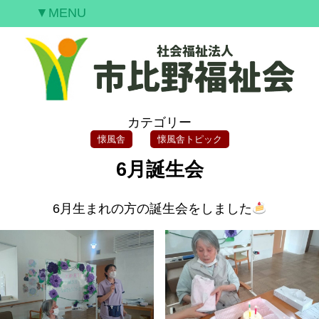
▼MENU
ご挨拶
私たちの願い
事業案内
情報開示
カテゴリー
空室情報
懐風舎
懐風舎トピック
研修案内
6月誕生会
採用情報
お問合せ
6月生まれの方の誕生会をしました