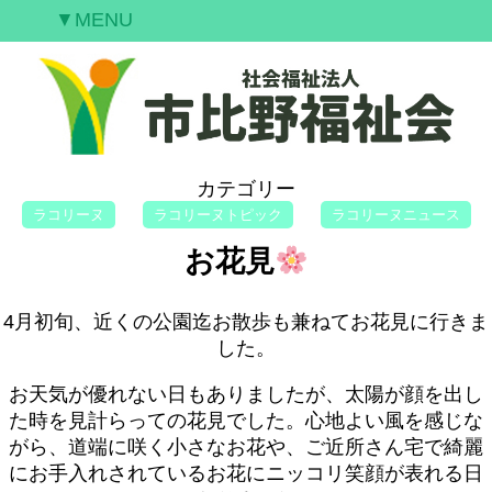
▼MENU
ご挨拶
私たちの願い
事業案内
情報開示
カテゴリー
空室情報
ラコリーヌ
ラコリーヌトピック
ラコリーヌニュース
研修案内
お花見
採用情報
お問合せ
4月初旬、近くの公園迄お散歩も兼ねてお花見に行きま
した。
お天気が優れない日もありましたが、太陽が顔を出し
た時を見計らっての花見でした。心地よい風を感じな
がら、道端に咲く小さなお花や、ご近所さん宅で綺麗
にお手入れされているお花にニッコリ笑顔が表れる日