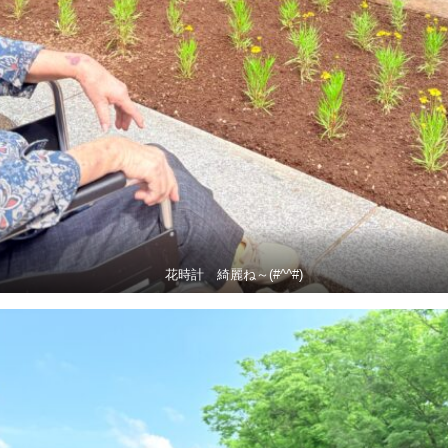
花時計 綺麗ね～(#^^#)