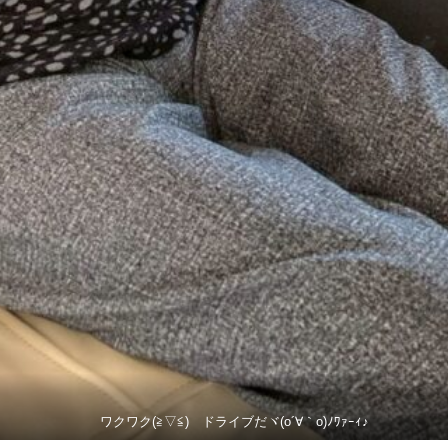
ワクワク(≧▽≦) ドライブだヾ(o´∀｀o)ﾉﾜｧｰｨ♪