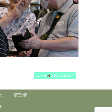
→
七夕
に願いを込めて
示
空室情
せ