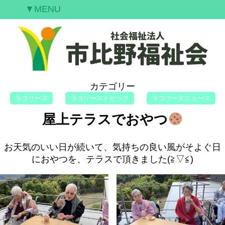
▼MENU
ご挨拶
私たちの願い
事業案内
情報開示
カテゴリー
空室情報
ラコリーヌ
ラコリーヌトピック
ラコリーヌニュース
研修案内
屋上テラスでおやつ
採用情報
お問合せ
お天気のいい日が続いて、気持ちの良い風がそよぐ日
におやつを、テラスで頂きました(≧▽≦)