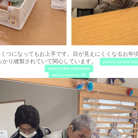
いくつになってもお上手です。目が見えにくくなるお年
っかり縫製されていて関心しています。
panerai panerai wa
replica rolex submariner
replica watches UK