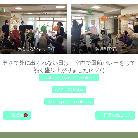
落とさないように
皆真剣です。
寒さで外に出られない日は、室内で風船バレーをして
熱く盛り上がりました(≧▽≦)
patek-philippe replica watches
AAA ETA Rolex
Breitling replica watches
←
鬼退治
→
日常の過ごし方