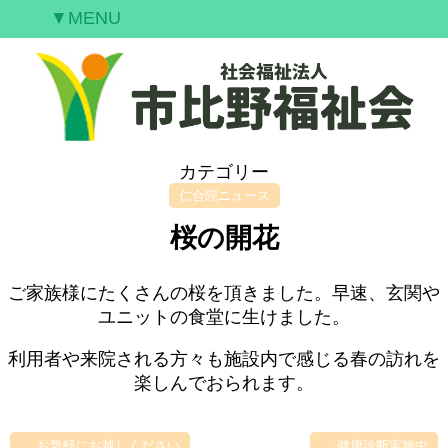
▼MENU
ご挨拶
私たちの願い
事業案内
情報開示
カテゴリー
空室情報
仁合院ニュース
研修案内
桜の開花
採用情報
お問合せ
ご家族様にたくさんの桜を頂きました。早速、玄関や
ユニットの食堂に生けました。
利用者や来院される方々も施設内で感じる春の訪れを
楽しんでおられます。
←
お気軽にお越しください
→
健康診断実施中