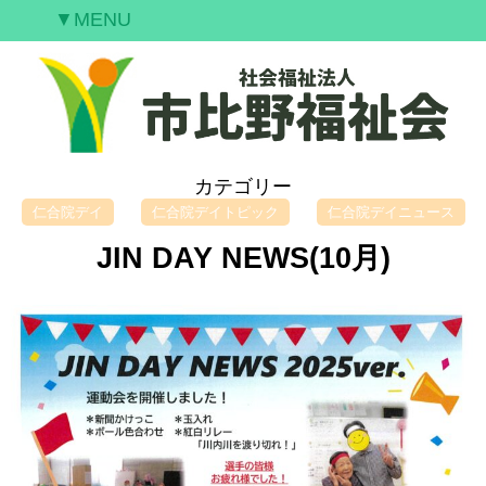
▼MENU
ご挨拶
私たちの願い
事業案内
情報開示
カテゴリー
空室情報
仁合院デイ
仁合院デイトピック
仁合院デイニュース
研修案内
JIN DAY NEWS(10月)
採用情報
お問合せ