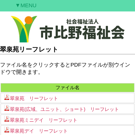
▼MENU
ご挨拶
私たちの願い
事業案内
情報開示
翠泉苑リーフレット
空室情報
ファイル名をクリックするとPDFファイルが別ウイン
研修案内
ドウで開きます。
採用情報
ファイル名
お問合せ
翠泉苑 リーフレット
翠泉苑(広域、ユニット、ショート) リーフレット
翠泉苑ミニデイ リーフレット
翠泉苑デイ リーフレット