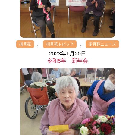
,
,
指月苑
指月苑トピック
指月苑ニュース
2023年1月20日
令和5年 新年会