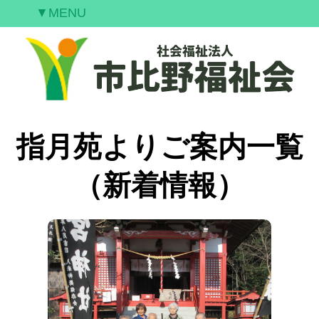
▼MENU
ご挨拶
私たちの願い
事業案内
情報開示
空室情報
指月苑よりご案内一覧
研修案内
（新着情報）
採用情報
お問合せ