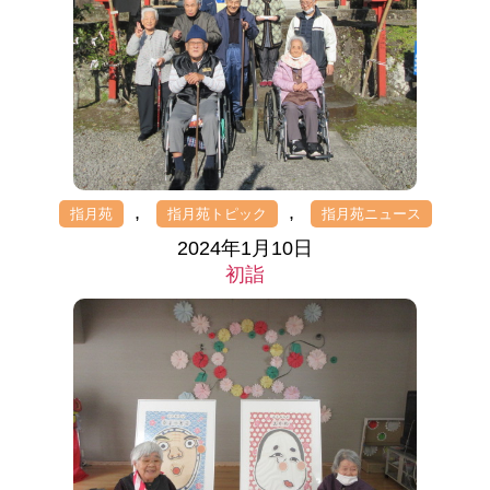
,
,
指月苑
指月苑トピック
指月苑ニュース
2024年1月10日
初詣