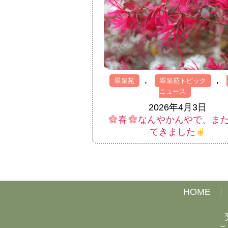
,
,
翠泉苑
翠泉苑トピック
ニュース
2026年4月3日
春
なんやかんやで、ま
てきました
HOME