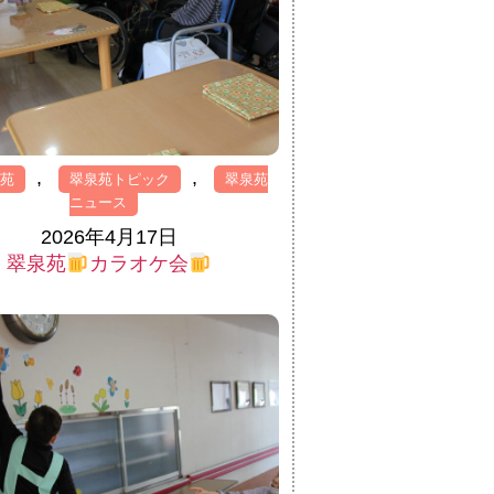
,
,
泉苑
翠泉苑トピック
翠泉苑
ニュース
2026年4月17日
翠泉苑
カラオケ会