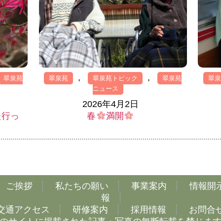
,
,
翠泉苑
翠泉苑
翠泉苑トピック
翠泉苑
翠
ニュース
2026年4月2日
た行っ
春
満開
ご挨拶
私たちの願い
事業案内
情報開
報
交通アクセス
研修案内
採用情報
お問合