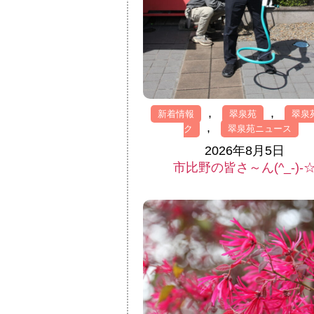
,
,
新着情報
翠泉苑
翠泉
,
ク
翠泉苑ニュース
2026年8月5日
市比野の皆さ～ん(^_-)-