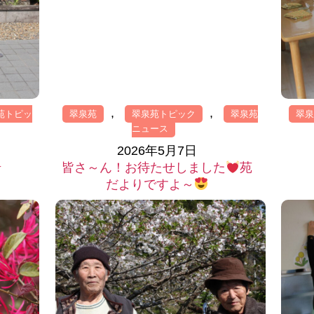
,
,
苑トピッ
翠泉苑
翠泉苑トピック
翠泉苑
翠
ニュース
2026年5月7日
☆
皆さ～ん！お待たせしました
苑
だよりですよ～