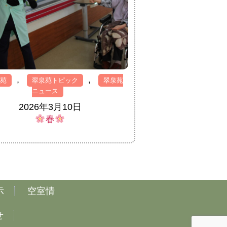
,
,
泉苑
翠泉苑トピック
翠泉苑
ニュース
2026年3月10日
春
示
空室情
せ