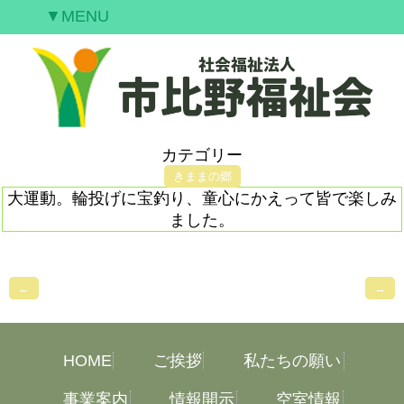
▼MENU
ご挨拶
私たちの願い
事業案内
情報開示
カテゴリー
空室情報
きままの郷
大運動。輪投げに宝釣り、童心にかえって皆で楽しみ
研修案内
ました。
採用情報
お問合せ
←
→
HOME
ご挨拶
私たちの願い
事業案内
情報開示
空室情報