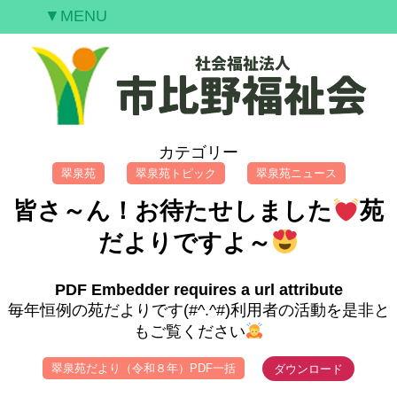
▼MENU
ご挨拶
私たちの願い
事業案内
情報開示
カテゴリー
空室情報
翠泉苑
翠泉苑トピック
翠泉苑ニュース
研修案内
皆さ～ん！お待たせしました
苑
採用情報
だよりですよ～
お問合せ
PDF Embedder requires a url attribute
毎年恒例の苑だよりです(#^.^#)利用者の活動を是非と
もご覧ください
翠泉苑だより（令和８年）PDF一括
ダウンロード