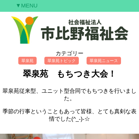
▼MENU
ご挨拶
私たちの願い
事業案内
情報開示
カテゴリー
空室情報
翠泉苑
翠泉苑トピック
翠泉苑ニュース
研修案内
翠泉苑 もちつき大会！
採用情報
お問合せ
翠泉苑従来型、ユニット型合同でもちつきを行いまし
た。
季節の行事ということもあって皆様、とても真剣な表
情でした(^_-)-☆