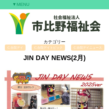
▼MENU
ご挨拶
私たちの願い
事業案内
情報開示
カテゴリー
空室情報
仁合院デイ
仁合院デイトピック
仁合院デイニュース
研修案内
JIN DAY NEWS(2月)
採用情報
お問合せ