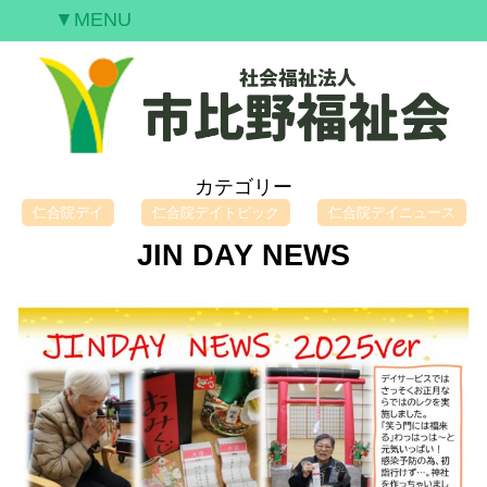
▼MENU
ご挨拶
私たちの願い
事業案内
情報開示
カテゴリー
空室情報
仁合院デイ
仁合院デイトピック
仁合院デイニュース
研修案内
JIN DAY NEWS
採用情報
お問合せ